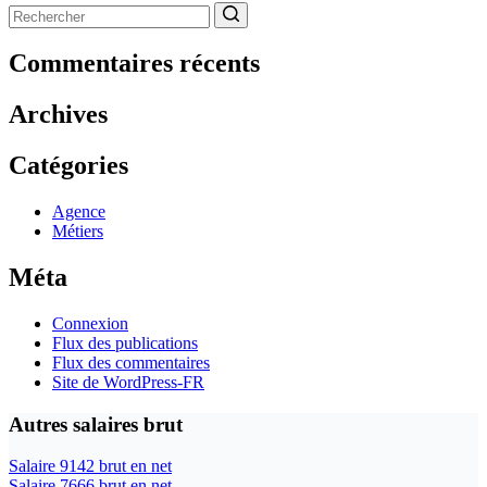
Aucun
résultat
Commentaires récents
Archives
Catégories
Agence
Métiers
Méta
Connexion
Flux des publications
Flux des commentaires
Site de WordPress-FR
Autres salaires brut
Salaire 9142 brut en net
Salaire 7666 brut en net