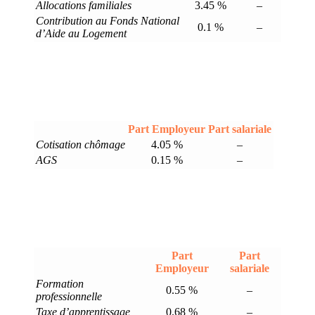
Allocations familiales
3.45 %
–
Contribution au Fonds National
0.1 %
–
d’Aide au Logement
Part Employeur
Part salariale
Cotisation chômage
4.05 %
–
AGS
0.15 %
–
Part
Part
Employeur
salariale
Formation
0.55 %
–
professionnelle
Taxe d’apprentissage
0.68 %
–