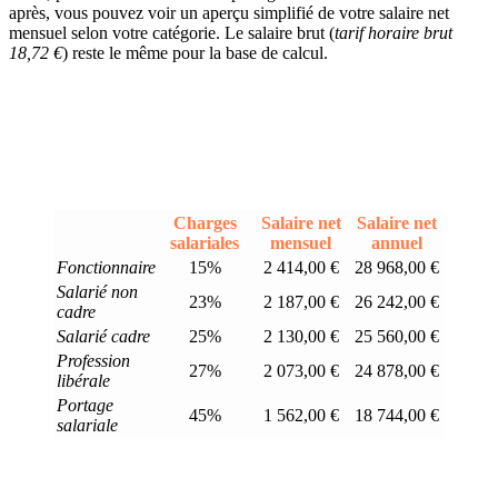
après, vous pouvez voir un aperçu simplifié de votre salaire net
mensuel selon votre catégorie. Le salaire brut (
tarif horaire brut
18,72 €
) reste le même pour la base de calcul.
Charges
Salaire net
Salaire net
salariales
mensuel
annuel
Fonctionnaire
15%
2 414,00 €
28 968,00 €
Salarié non
23%
2 187,00 €
26 242,00 €
cadre
Salarié cadre
25%
2 130,00 €
25 560,00 €
Profession
27%
2 073,00 €
24 878,00 €
libérale
Portage
45%
1 562,00 €
18 744,00 €
salariale