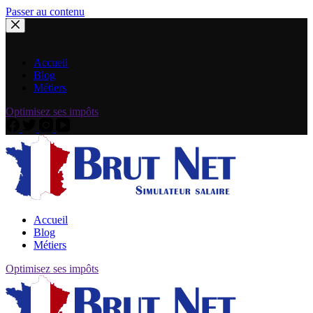
Passer au contenu
Accueil
Blog
Métiers
Optimisez ses impôts
Accueil
Blog
Métiers
Optimisez ses impôts