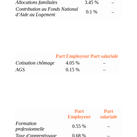
Allocations familiales
3.45 %
–
Contribution au Fonds National
0.1 %
–
d’Aide au Logement
Part Employeur
Part salariale
Cotisation chômage
4.05 %
–
AGS
0.15 %
–
Part
Part
Employeur
salariale
Formation
0.55 %
–
professionnelle
Taxe d’apprentissage
0.68 %
–