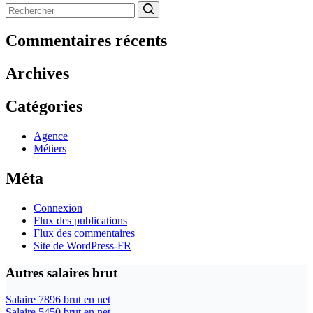
Aucun
résultat
Commentaires récents
Archives
Catégories
Agence
Métiers
Méta
Connexion
Flux des publications
Flux des commentaires
Site de WordPress-FR
Autres salaires brut
Salaire 7896 brut en net
Salaire 5450 brut en net