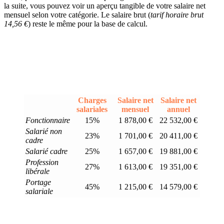
la suite, vous pouvez voir un aperçu tangible de votre salaire net
mensuel selon votre catégorie. Le salaire brut (
tarif horaire brut
14,56 €
) reste le même pour la base de calcul.
Charges
Salaire net
Salaire net
salariales
mensuel
annuel
Fonctionnaire
15%
1 878,00 €
22 532,00 €
Salarié non
23%
1 701,00 €
20 411,00 €
cadre
Salarié cadre
25%
1 657,00 €
19 881,00 €
Profession
27%
1 613,00 €
19 351,00 €
libérale
Portage
45%
1 215,00 €
14 579,00 €
salariale