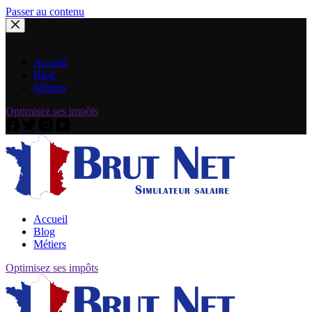
Passer au contenu
Accueil
Blog
Métiers
Optimisez ses impôts
Accueil
Blog
Métiers
Optimisez ses impôts