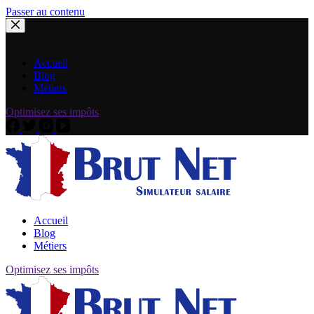
Passer au contenu
Accueil
Blog
Métiers
Optimisez ses impôts
Accueil
Blog
Métiers
Optimisez ses impôts