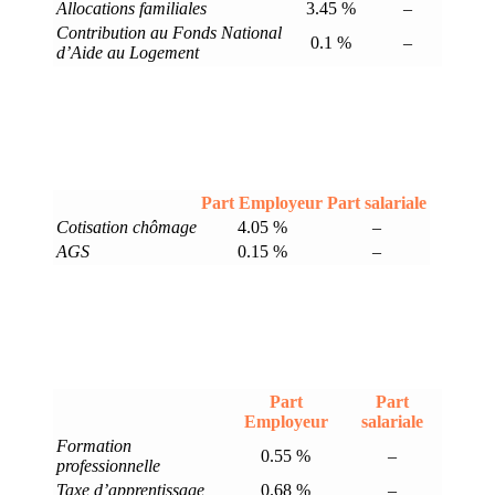
Allocations familiales
3.45 %
–
Contribution au Fonds National
0.1 %
–
d’Aide au Logement
Part Employeur
Part salariale
Cotisation chômage
4.05 %
–
AGS
0.15 %
–
Part
Part
Employeur
salariale
Formation
0.55 %
–
professionnelle
Taxe d’apprentissage
0.68 %
–