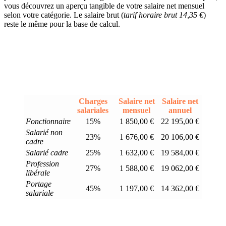
vous découvrez un aperçu tangible de votre salaire net mensuel
selon votre catégorie. Le salaire brut (
tarif horaire brut 14,35 €
)
reste le même pour la base de calcul.
Charges
Salaire net
Salaire net
salariales
mensuel
annuel
Fonctionnaire
15%
1 850,00 €
22 195,00 €
Salarié non
23%
1 676,00 €
20 106,00 €
cadre
Salarié cadre
25%
1 632,00 €
19 584,00 €
Profession
27%
1 588,00 €
19 062,00 €
libérale
Portage
45%
1 197,00 €
14 362,00 €
salariale