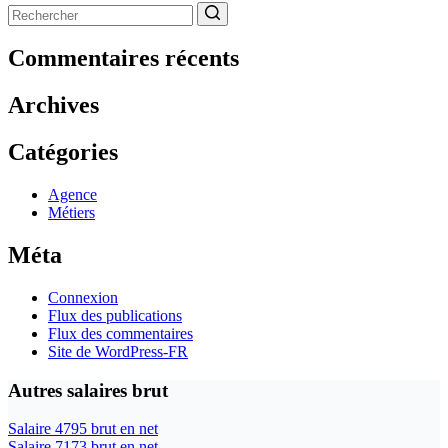
Aucun
résultat
Commentaires récents
Archives
Catégories
Agence
Métiers
Méta
Connexion
Flux des publications
Flux des commentaires
Site de WordPress-FR
Autres salaires brut
Salaire 4795 brut en net
Salaire 7173 brut en net