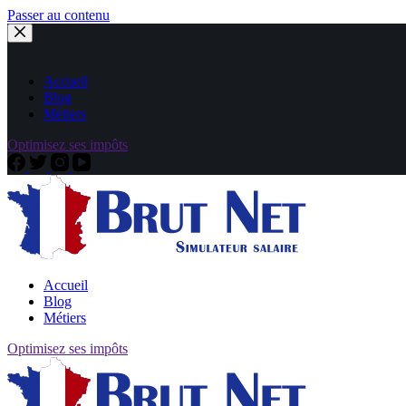
Passer au contenu
Accueil
Blog
Métiers
Optimisez ses impôts
Accueil
Blog
Métiers
Optimisez ses impôts