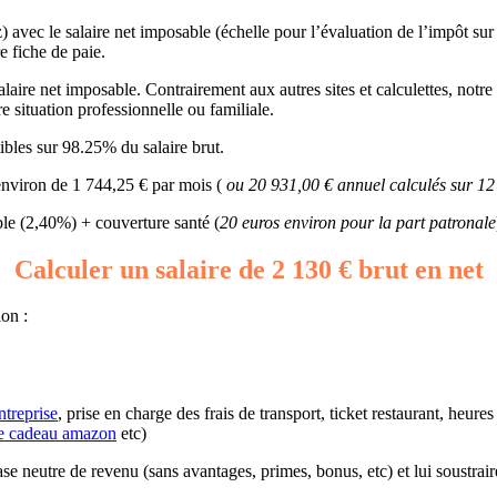
) avec le salaire net imposable (échelle pour l’évaluation de l’impôt sur
e fiche de paie.
aire net imposable. Contrairement aux autres sites et calculettes, notre s
e situation professionnelle ou familiale.
bles sur 98.25% du salaire brut.
 environ de 1 744,25 € par mois (
ou 20 931,00 € annuel calculés sur 12
e (2,40%) + couverture santé (
20 euros environ pour la part patronale
Calculer un salaire de 2 130 € brut en net
lon :
ntreprise
, prise en charge des frais de transport, ticket restaurant, heur
e cadeau amazon
etc)
base neutre de revenu (sans avantages, primes, bonus, etc) et lui soustrai