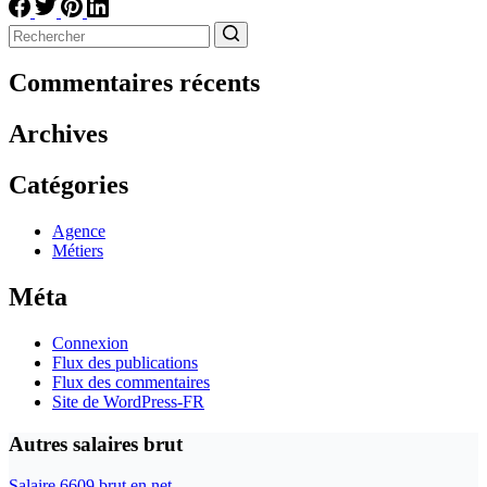
Aucun
résultat
Commentaires récents
Archives
Catégories
Agence
Métiers
Méta
Connexion
Flux des publications
Flux des commentaires
Site de WordPress-FR
Autres salaires brut
Salaire 6609 brut en net