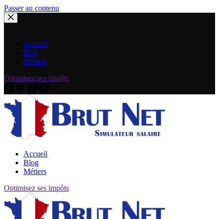
Passer au contenu
Accueil
Blog
Métiers
Optimisez ses impôts
Accueil
Blog
Métiers
Optimisez ses impôts