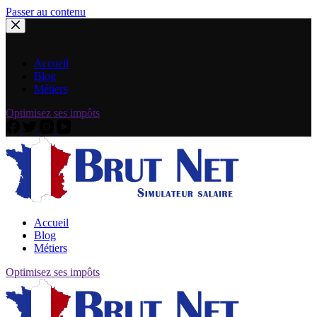
Passer au contenu
Accueil
Blog
Métiers
Optimisez ses impôts
Accueil
Blog
Métiers
Optimisez ses impôts