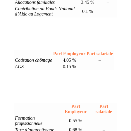
Allocations familiales
3.45 %
–
Contribution au Fonds National
0.1 %
–
d’Aide au Logement
Part Employeur
Part salariale
Cotisation chômage
4.05 %
–
AGS
0.15 %
–
Part
Part
Employeur
salariale
Formation
0.55 %
–
professionnelle
Taxe d’apprentissage
0.68 %
–