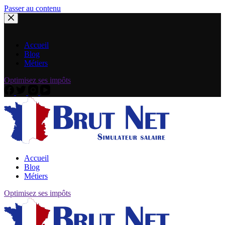
Passer au contenu
Accueil
Blog
Métiers
Optimisez ses impôts
Accueil
Blog
Métiers
Optimisez ses impôts