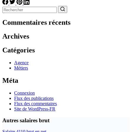
Aucun
résultat
Commentaires récents
Archives
Catégories
Agence
Métiers
Méta
Connexion
Flux des publications
Flux des commentaires
Site de WordPress-FR
Autres salaires brut
Salaire 4110 brut en net