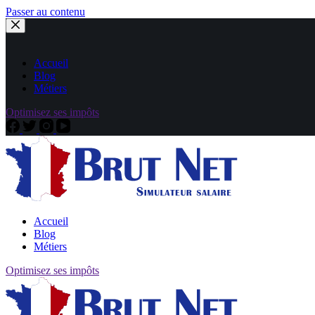
Passer au contenu
Accueil
Blog
Métiers
Optimisez ses impôts
Accueil
Blog
Métiers
Optimisez ses impôts