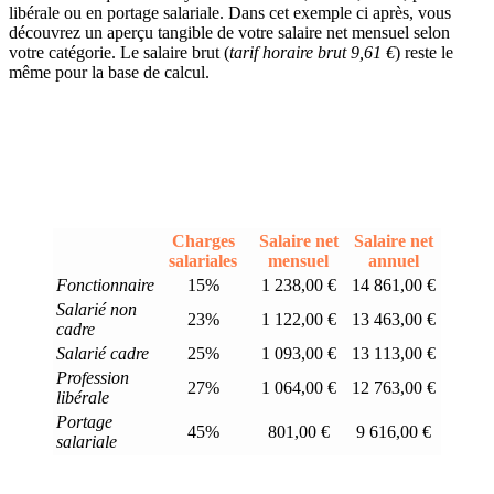
libérale ou en portage salariale. Dans cet exemple ci après, vous
découvrez un aperçu tangible de votre salaire net mensuel selon
votre catégorie. Le salaire brut (
tarif horaire brut 9,61 €
) reste le
même pour la base de calcul.
Charges
Salaire net
Salaire net
salariales
mensuel
annuel
Fonctionnaire
15%
1 238,00 €
14 861,00 €
Salarié non
23%
1 122,00 €
13 463,00 €
cadre
Salarié cadre
25%
1 093,00 €
13 113,00 €
Profession
27%
1 064,00 €
12 763,00 €
libérale
Portage
45%
801,00 €
9 616,00 €
salariale