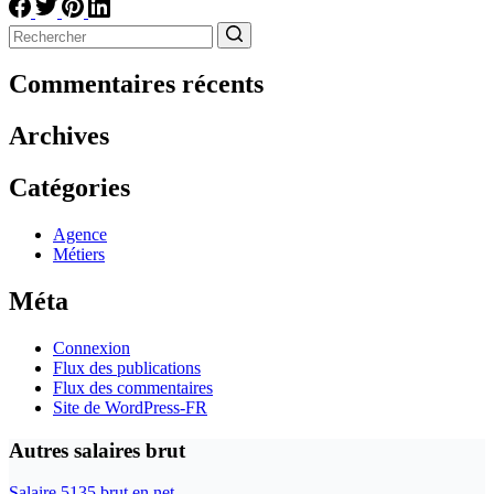
Aucun
résultat
Commentaires récents
Archives
Catégories
Agence
Métiers
Méta
Connexion
Flux des publications
Flux des commentaires
Site de WordPress-FR
Autres salaires brut
Salaire 5135 brut en net