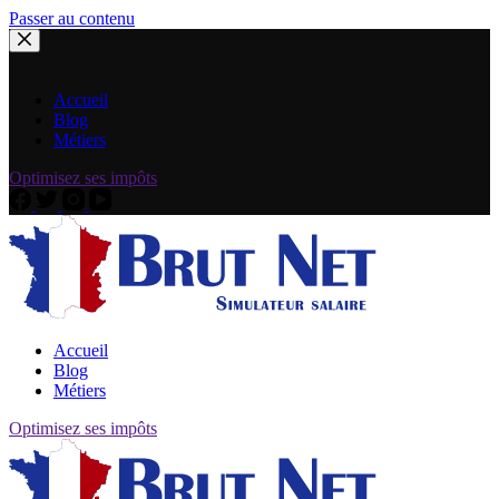
Passer au contenu
Accueil
Blog
Métiers
Optimisez ses impôts
Accueil
Blog
Métiers
Optimisez ses impôts