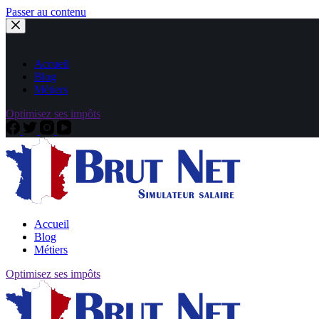
Passer au contenu
Accueil
Blog
Métiers
Optimisez ses impôts
Accueil
Blog
Métiers
Optimisez ses impôts