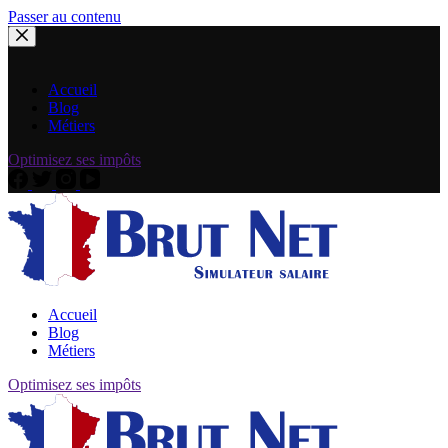
Passer au contenu
Accueil
Blog
Métiers
Optimisez ses impôts
Accueil
Blog
Métiers
Optimisez ses impôts