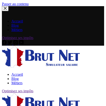
Passer au contenu
Accueil
Blog
Métiers
Optimisez ses impôts
Accueil
Blog
Métiers
Optimisez ses impôts