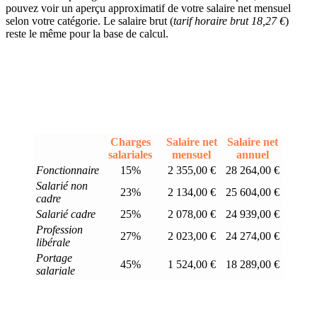
pouvez voir un aperçu approximatif de votre salaire net mensuel
selon votre catégorie. Le salaire brut (
tarif horaire brut 18,27 €
)
reste le même pour la base de calcul.
Charges
Salaire net
Salaire net
salariales
mensuel
annuel
Fonctionnaire
15%
2 355,00 €
28 264,00 €
Salarié non
23%
2 134,00 €
25 604,00 €
cadre
Salarié cadre
25%
2 078,00 €
24 939,00 €
Profession
27%
2 023,00 €
24 274,00 €
libérale
Portage
45%
1 524,00 €
18 289,00 €
salariale