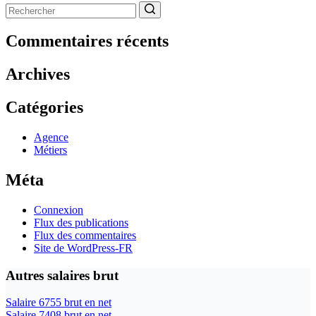
Aucun
résultat
Commentaires récents
Archives
Catégories
Agence
Métiers
Méta
Connexion
Flux des publications
Flux des commentaires
Site de WordPress-FR
Autres salaires brut
Salaire 6755 brut en net
Salaire 7408 brut en net