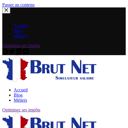
Passer au contenu
Accueil
Blog
Métiers
Optimisez ses impôts
Accueil
Blog
Métiers
Optimisez ses impôts