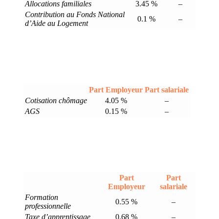
Allocations familiales
3.45 %
–
Contribution au Fonds National
0.1 %
–
d’Aide au Logement
Part Employeur
Part salariale
Cotisation chômage
4.05 %
–
AGS
0.15 %
–
Part
Part
Employeur
salariale
Formation
0.55 %
–
professionnelle
Taxe d’apprentissage
0.68 %
–