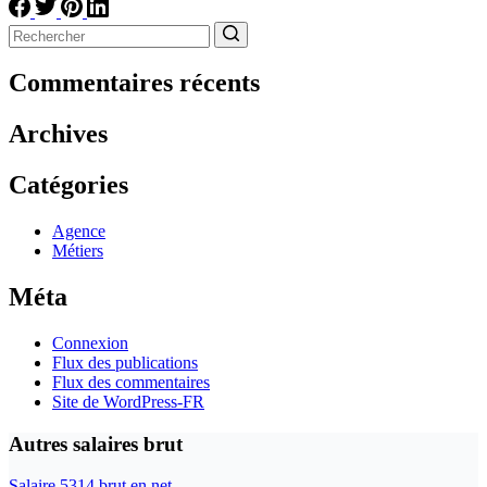
Aucun
résultat
Commentaires récents
Archives
Catégories
Agence
Métiers
Méta
Connexion
Flux des publications
Flux des commentaires
Site de WordPress-FR
Autres salaires brut
Salaire 5314 brut en net