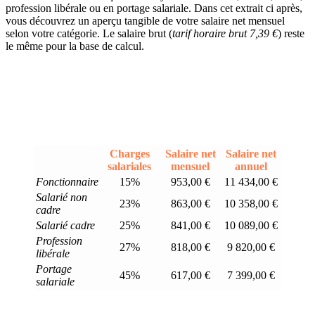
profession libérale ou en portage salariale. Dans cet extrait ci après,
vous découvrez un aperçu tangible de votre salaire net mensuel
selon votre catégorie. Le salaire brut (
tarif horaire brut 7,39 €
) reste
le même pour la base de calcul.
Charges
Salaire net
Salaire net
salariales
mensuel
annuel
Fonctionnaire
15%
953,00 €
11 434,00 €
Salarié non
23%
863,00 €
10 358,00 €
cadre
Salarié cadre
25%
841,00 €
10 089,00 €
Profession
27%
818,00 €
9 820,00 €
libérale
Portage
45%
617,00 €
7 399,00 €
salariale