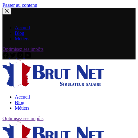
Passer au contenu
Accueil
Blog
Métiers
Optimisez ses impôts
Accueil
Blog
Métiers
Optimisez ses impôts