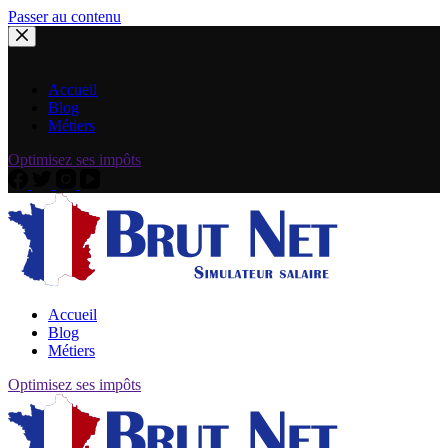
Passer au contenu
Accueil
Blog
Métiers
Optimisez ses impôts
Accueil
Blog
Métiers
Optimisez ses impôts