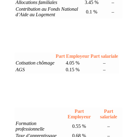
Allocations familiales
3.45 %
–
Contribution au Fonds National
0.1 %
–
d’Aide au Logement
Part Employeur
Part salariale
Cotisation chômage
4.05 %
–
AGS
0.15 %
–
Part
Part
Employeur
salariale
Formation
0.55 %
–
professionnelle
Taxe d’apprentissage
0.68 %
–