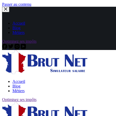
Passer au contenu
Accueil
Blog
Métiers
Optimisez ses impôts
Accueil
Blog
Métiers
Optimisez ses impôts