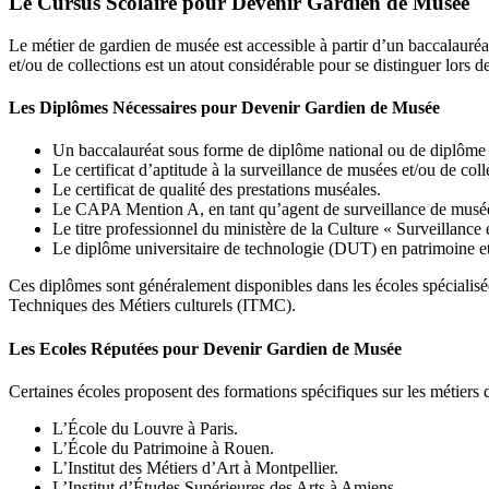
Le Cursus Scolaire pour Devenir Gardien de Musée
Le métier de gardien de musée est accessible à partir d’un baccalauréa
et/ou de collections est un atout considérable pour se distinguer lors d
Les Diplômes Nécessaires pour Devenir Gardien de Musée
Un baccalauréat sous forme de diplôme national ou de diplôme 
Le certificat d’aptitude à la surveillance de musées et/ou de coll
Le certificat de qualité des prestations muséales.
Le CAPA Mention A, en tant qu’agent de surveillance de musées
Le titre professionnel du ministère de la Culture « Surveillance e
Le diplôme universitaire de technologie (DUT) en patrimoine et
Ces diplômes sont généralement disponibles dans les écoles spécialisée
Techniques des Métiers culturels (ITMC).
Les Ecoles Réputées pour Devenir Gardien de Musée
Certaines écoles proposent des formations spécifiques sur les métiers 
L’École du Louvre à Paris.
L’École du Patrimoine à Rouen.
L’Institut des Métiers d’Art à Montpellier.
L’Institut d’Études Supérieures des Arts à Amiens.