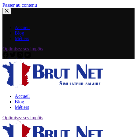
Passer au contenu
Accueil
Blog
Métiers
Optimisez ses impôts
Accueil
Blog
Métiers
Optimisez ses impôts