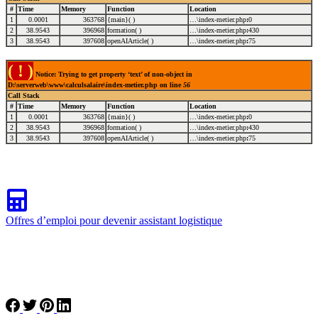
#
Time
Memory
Function
Location
1
0.0001
363768
{main}( )
…\index-metier.php
:
0
2
38.9543
396968
formation( )
…\index-metier.php
:
430
3
38.9543
397608
openAIArticle( )
…\index-metier.php
:
75
( ! )
Notice: Trying to get property ‘text’ of non-object in
D:\serverweb\www\calculsalaire\index-metier.php on line
56
Call Stack
#
Time
Memory
Function
Location
1
0.0001
363768
{main}( )
…\index-metier.php
:
0
2
38.9543
396968
formation( )
…\index-metier.php
:
430
3
38.9543
397608
openAIArticle( )
…\index-metier.php
:
75
Offres d’emploi pour devenir assistant logistique