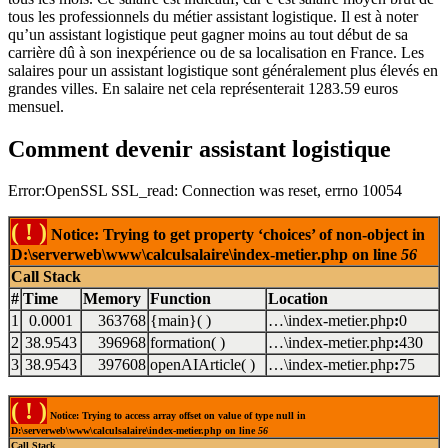
tous les professionnels du métier assistant logistique. Il est à noter
qu’un assistant logistique peut gagner moins au tout début de sa
carrière dû à son inexpérience ou de sa localisation en France. Les
salaires pour un assistant logistique sont généralement plus élevés en
grandes villes. En salaire net cela représenterait 1283.59 euros
mensuel.
Comment devenir assistant logistique
Error:OpenSSL SSL_read: Connection was reset, errno 10054
( ! )
Notice: Trying to get property ‘choices’ of non-object in
D:\serverweb\www\calculsalaire\index-metier.php on line
56
Call Stack
#
Time
Memory
Function
Location
1
0.0001
363768
{main}( )
…\index-metier.php
:
0
2
38.9543
396968
formation( )
…\index-metier.php
:
430
3
38.9543
397608
openAIArticle( )
…\index-metier.php
:
75
( ! )
Notice: Trying to access array offset on value of type null in
D:\serverweb\www\calculsalaire\index-metier.php on line
56
Call Stack