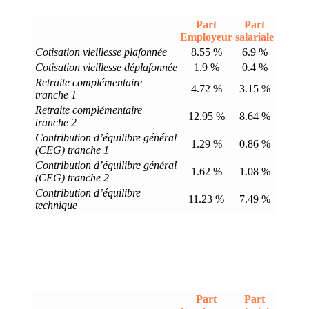
Part
Part
Employeur
salariale
Cotisation vieillesse plafonnée
8.55 %
6.9 %
Cotisation vieillesse déplafonnée
1.9 %
0.4 %
Retraite complémentaire
4.72 %
3.15 %
tranche 1
Retraite complémentaire
12.95 %
8.64 %
tranche 2
Contribution d’équilibre général
1.29 %
0.86 %
(CEG) tranche 1
Contribution d’équilibre général
1.62 %
1.08 %
(CEG) tranche 2
Contribution d’équilibre
11.23 %
7.49 %
technique
Part
Part