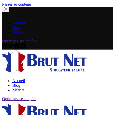
Passer au contenu
Accueil
Blog
Métiers
Optimisez ses impôts
Accueil
Blog
Métiers
Optimisez ses impôts