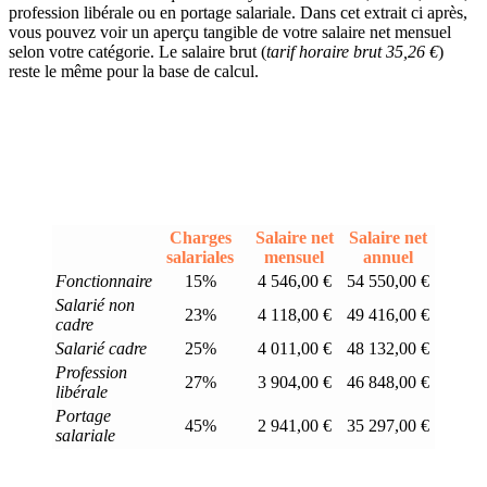
profession libérale ou en portage salariale. Dans cet extrait ci après,
vous pouvez voir un aperçu tangible de votre salaire net mensuel
selon votre catégorie. Le salaire brut (
tarif horaire brut 35,26 €
)
reste le même pour la base de calcul.
Charges
Salaire net
Salaire net
salariales
mensuel
annuel
Fonctionnaire
15%
4 546,00 €
54 550,00 €
Salarié non
23%
4 118,00 €
49 416,00 €
cadre
Salarié cadre
25%
4 011,00 €
48 132,00 €
Profession
27%
3 904,00 €
46 848,00 €
libérale
Portage
45%
2 941,00 €
35 297,00 €
salariale