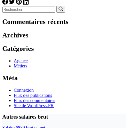
Aucun
résultat
Commentaires récents
Archives
Catégories
Agence
Métiers
Méta
Connexion
Flux des publications
Flux des commentaires
Site de WordPress-FR
Autres salaires brut
Salaire 6889 brut en net