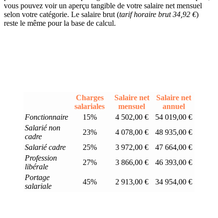
vous pouvez voir un aperçu tangible de votre salaire net mensuel
selon votre catégorie. Le salaire brut (
tarif horaire brut 34,92 €
)
reste le même pour la base de calcul.
Charges
Salaire net
Salaire net
salariales
mensuel
annuel
Fonctionnaire
15%
4 502,00 €
54 019,00 €
Salarié non
23%
4 078,00 €
48 935,00 €
cadre
Salarié cadre
25%
3 972,00 €
47 664,00 €
Profession
27%
3 866,00 €
46 393,00 €
libérale
Portage
45%
2 913,00 €
34 954,00 €
salariale