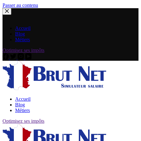
Passer au contenu
Accueil
Blog
Métiers
Optimisez ses impôts
Accueil
Blog
Métiers
Optimisez ses impôts