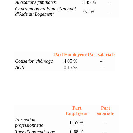
Allocations familiales
3.45 %
–
Contribution au Fonds National
0.1 %
–
d’Aide au Logement
Part Employeur
Part salariale
Cotisation chômage
4.05 %
–
AGS
0.15 %
–
Part
Part
Employeur
salariale
Formation
0.55 %
–
professionnelle
Taxe d’apprentissage
0.68 %
–