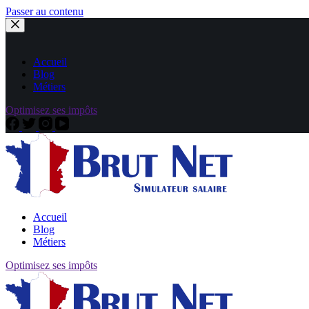
Passer au contenu
Accueil
Blog
Métiers
Optimisez ses impôts
Accueil
Blog
Métiers
Optimisez ses impôts