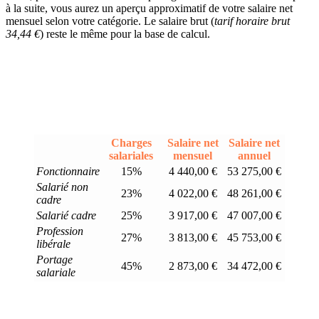
à la suite, vous aurez un aperçu approximatif de votre salaire net
mensuel selon votre catégorie. Le salaire brut (
tarif horaire brut
34,44 €
) reste le même pour la base de calcul.
Charges
Salaire net
Salaire net
salariales
mensuel
annuel
Fonctionnaire
15%
4 440,00 €
53 275,00 €
Salarié non
23%
4 022,00 €
48 261,00 €
cadre
Salarié cadre
25%
3 917,00 €
47 007,00 €
Profession
27%
3 813,00 €
45 753,00 €
libérale
Portage
45%
2 873,00 €
34 472,00 €
salariale