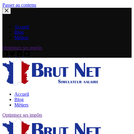
Passer au contenu
Accueil
Blog
Métiers
Optimisez ses impôts
Accueil
Blog
Métiers
Optimisez ses impôts