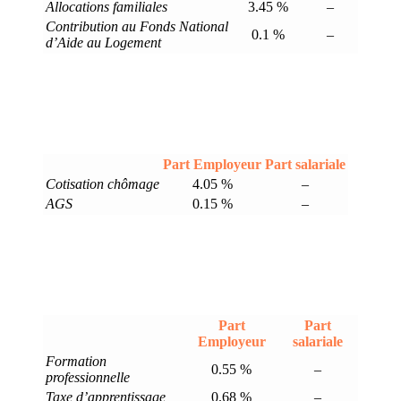
Allocations familiales
3.45 %
–
Contribution au Fonds National
0.1 %
–
d’Aide au Logement
Part Employeur
Part salariale
Cotisation chômage
4.05 %
–
AGS
0.15 %
–
Part
Part
Employeur
salariale
Formation
0.55 %
–
professionnelle
Taxe d’apprentissage
0.68 %
–