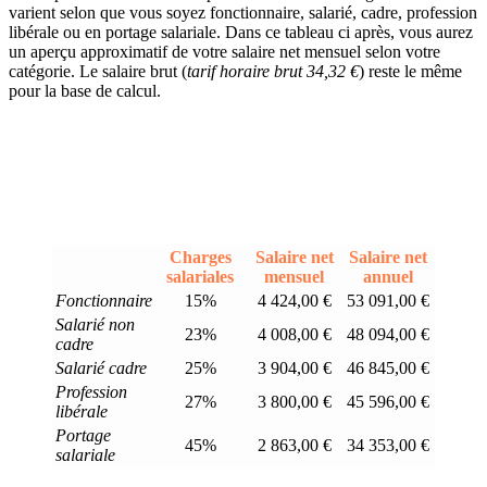
varient selon que vous soyez fonctionnaire, salarié, cadre, profession
libérale ou en portage salariale. Dans ce tableau ci après, vous aurez
un aperçu approximatif de votre salaire net mensuel selon votre
catégorie. Le salaire brut (
tarif horaire brut 34,32 €
) reste le même
pour la base de calcul.
Charges
Salaire net
Salaire net
salariales
mensuel
annuel
Fonctionnaire
15%
4 424,00 €
53 091,00 €
Salarié non
23%
4 008,00 €
48 094,00 €
cadre
Salarié cadre
25%
3 904,00 €
46 845,00 €
Profession
27%
3 800,00 €
45 596,00 €
libérale
Portage
45%
2 863,00 €
34 353,00 €
salariale