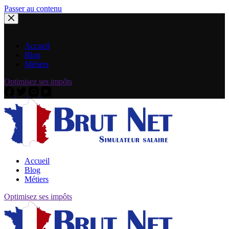
Passer au contenu
Accueil
Blog
Métiers
Optimisez ses impôts
Accueil
Blog
Métiers
Optimisez ses impôts