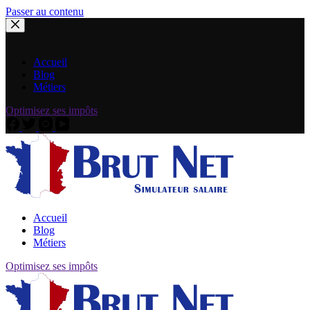
Passer au contenu
Accueil
Blog
Métiers
Optimisez ses impôts
Accueil
Blog
Métiers
Optimisez ses impôts