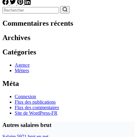
Aucun
résultat
Commentaires récents
Archives
Catégories
Agence
Métiers
Méta
Connexion
Flux des publications
Flux des commentaires
Site de WordPress-FR
Autres salaires brut
Salaire 5971 brut en net