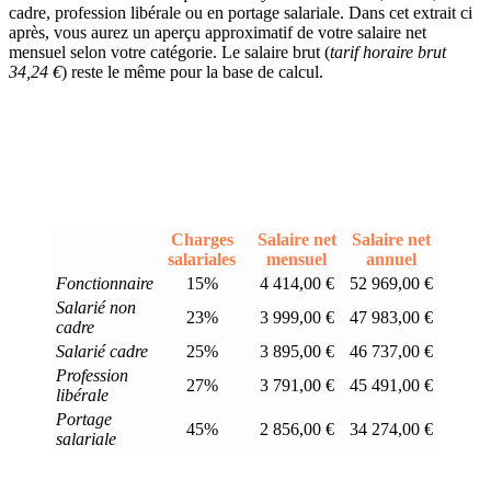
cadre, profession libérale ou en portage salariale. Dans cet extrait ci
après, vous aurez un aperçu approximatif de votre salaire net
mensuel selon votre catégorie. Le salaire brut (
tarif horaire brut
34,24 €
) reste le même pour la base de calcul.
Charges
Salaire net
Salaire net
salariales
mensuel
annuel
Fonctionnaire
15%
4 414,00 €
52 969,00 €
Salarié non
23%
3 999,00 €
47 983,00 €
cadre
Salarié cadre
25%
3 895,00 €
46 737,00 €
Profession
27%
3 791,00 €
45 491,00 €
libérale
Portage
45%
2 856,00 €
34 274,00 €
salariale