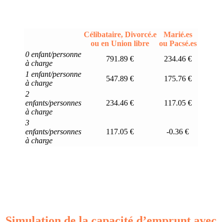
Célibataire, Divorcé.e
Marié.es
ou en Union libre
ou Pacsé.es
0 enfant/personne
791.89 €
234.46 €
à charge
1 enfant/personne
547.89 €
175.76 €
à charge
2
enfants/personnes
234.46 €
117.05 €
à charge
3
enfants/personnes
117.05 €
-0.36 €
à charge
Simulation de la capacité d’emprunt avec