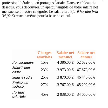
profession libérale ou en portage salariale. Dans ce tableau ci-
dessous, vous découvrez un aperçu tangible de votre salaire net
mensuel selon votre catégorie. Le salaire brut (
tarif horaire brut
34,02 €
) reste le même pour la base de calcul.
Charges
Salaire net
Salaire net
salariales
mensuel
annuel
Fonctionnaire
15%
4 386,00 €
52 632,00 €
Salarié non
23%
3 973,00 €
47 678,00 €
cadre
Salarié cadre
25%
3 870,00 €
46 440,00 €
Profession
27%
3 767,00 €
45 202,00 €
libérale
Portage
45%
2 838,00 €
34 056,00 €
salariale