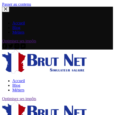
Passer au contenu
Accueil
Blog
Métiers
Optimisez ses impôts
Accueil
Blog
Métiers
Optimisez ses impôts