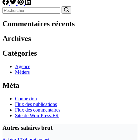
Aucun
résultat
Commentaires récents
Archives
Catégories
Agence
Métiers
Méta
Connexion
Flux des publications
Flux des commentaires
Site de WordPress-FR
Autres salaires brut
Salaire 1034 brut en net