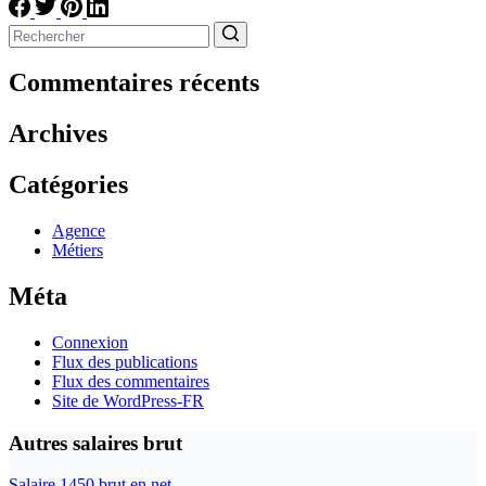
Aucun
résultat
Commentaires récents
Archives
Catégories
Agence
Métiers
Méta
Connexion
Flux des publications
Flux des commentaires
Site de WordPress-FR
Autres salaires brut
Salaire 1450 brut en net