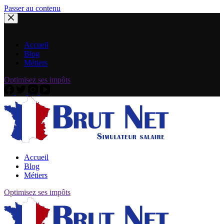
Passer au contenu
Accueil
Blog
Métiers
Optimisez ses impôts
Accueil
Blog
Métiers
Optimisez ses impôts