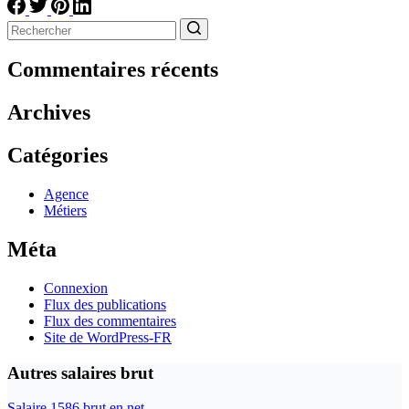
Aucun
résultat
Commentaires récents
Archives
Catégories
Agence
Métiers
Méta
Connexion
Flux des publications
Flux des commentaires
Site de WordPress-FR
Autres salaires brut
Salaire 1586 brut en net