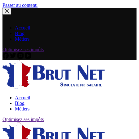
Passer au contenu
Accueil
Blog
Métiers
Optimisez ses impôts
Accueil
Blog
Métiers
Optimisez ses impôts