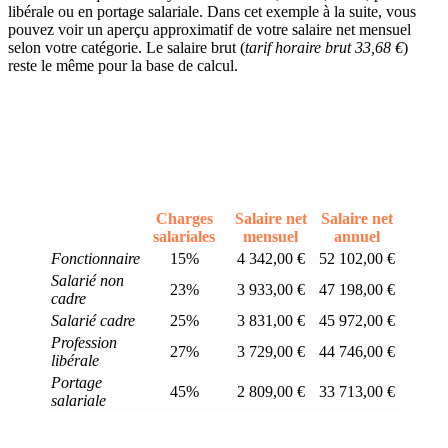
libérale ou en portage salariale. Dans cet exemple à la suite, vous
pouvez voir un aperçu approximatif de votre salaire net mensuel
selon votre catégorie. Le salaire brut (
tarif horaire brut 33,68 €
)
reste le même pour la base de calcul.
Charges
Salaire net
Salaire net
salariales
mensuel
annuel
Fonctionnaire
15%
4 342,00 €
52 102,00 €
Salarié non
23%
3 933,00 €
47 198,00 €
cadre
Salarié cadre
25%
3 831,00 €
45 972,00 €
Profession
27%
3 729,00 €
44 746,00 €
libérale
Portage
45%
2 809,00 €
33 713,00 €
salariale