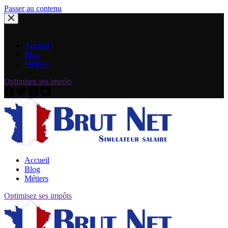
Passer au contenu
Accueil
Blog
Métiers
Optimisez ses impôts
Accueil
Blog
Métiers
Optimisez ses impôts