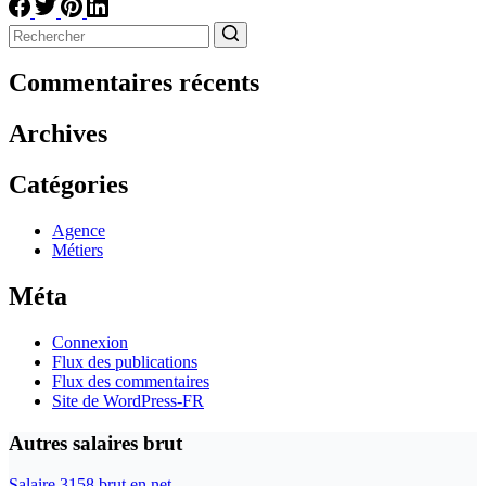
Aucun
résultat
Commentaires récents
Archives
Catégories
Agence
Métiers
Méta
Connexion
Flux des publications
Flux des commentaires
Site de WordPress-FR
Autres salaires brut
Salaire 3158 brut en net