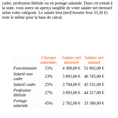
cadre, profession libérale ou en portage salariale. Dans cet extrait à
la suite, vous aurez un aperçu tangible de votre salaire net mensuel
selon votre catégorie. Le salaire brut (
tarif horaire brut 33,36 €
)
reste le même pour la base de calcul.
Charges
Salaire net
Salaire net
salariales
mensuel
annuel
Fonctionnaire
15%
4 300,00 €
51 602,00 €
Salarié non
23%
3 895,00 €
46 745,00 €
cadre
Salarié cadre
25%
3 794,00 €
45 531,00 €
Profession
27%
3 693,00 €
44 317,00 €
libérale
Portage
45%
2 782,00 €
33 389,00 €
salariale