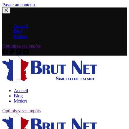
Passer au contenu
Accueil
Blog
Métiers
Optimisez ses impôts
Accueil
Blog
Métiers
Optimisez ses impôts