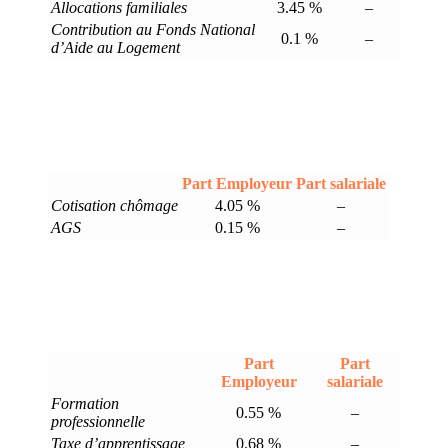
Allocations familiales
3.45 %
–
Contribution au Fonds National
0.1 %
–
d’Aide au Logement
Part Employeur
Part salariale
Cotisation chômage
4.05 %
–
AGS
0.15 %
–
Part
Part
Employeur
salariale
Formation
0.55 %
–
professionnelle
Taxe d’apprentissage
0.68 %
–