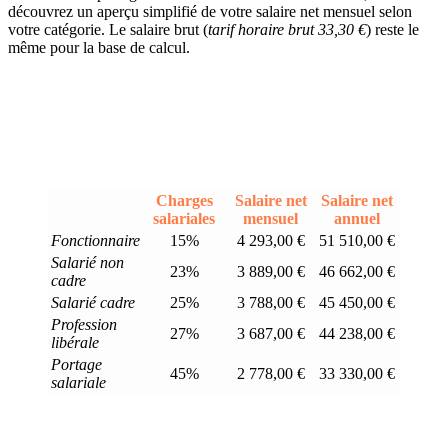
découvrez un aperçu simplifié de votre salaire net mensuel selon
votre catégorie. Le salaire brut (
tarif horaire brut 33,30 €
) reste le
même pour la base de calcul.
Charges
Salaire net
Salaire net
salariales
mensuel
annuel
Fonctionnaire
15%
4 293,00 €
51 510,00 €
Salarié non
23%
3 889,00 €
46 662,00 €
cadre
Salarié cadre
25%
3 788,00 €
45 450,00 €
Profession
27%
3 687,00 €
44 238,00 €
libérale
Portage
45%
2 778,00 €
33 330,00 €
salariale