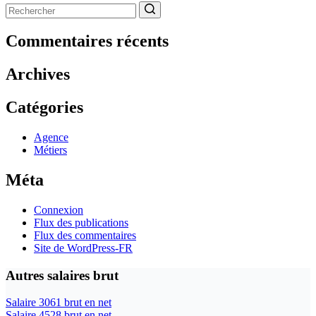
Aucun
résultat
Commentaires récents
Archives
Catégories
Agence
Métiers
Méta
Connexion
Flux des publications
Flux des commentaires
Site de WordPress-FR
Autres salaires brut
Salaire 3061 brut en net
Salaire 4528 brut en net