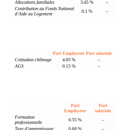
Allocations familiales
3.45 %
–
Contribution au Fonds National
0.1 %
–
d’Aide au Logement
Part Employeur
Part salariale
Cotisation chômage
4.05 %
–
AGS
0.15 %
–
Part
Part
Employeur
salariale
Formation
0.55 %
–
professionnelle
Taxe d’apprentissage
0.68 %
–