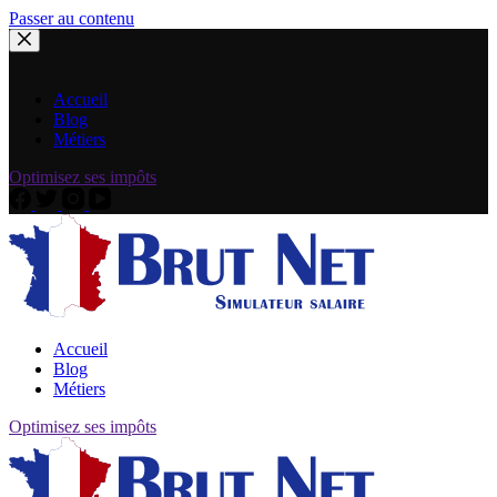
Passer au contenu
Accueil
Blog
Métiers
Optimisez ses impôts
Accueil
Blog
Métiers
Optimisez ses impôts