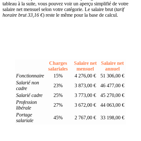
tableau à la suite, vous pouvez voir un aperçu simplifié de votre
salaire net mensuel selon votre catégorie. Le salaire brut (
tarif
horaire brut 33,16 €
) reste le même pour la base de calcul.
Charges
Salaire net
Salaire net
salariales
mensuel
annuel
Fonctionnaire
15%
4 276,00 €
51 306,00 €
Salarié non
23%
3 873,00 €
46 477,00 €
cadre
Salarié cadre
25%
3 773,00 €
45 270,00 €
Profession
27%
3 672,00 €
44 063,00 €
libérale
Portage
45%
2 767,00 €
33 198,00 €
salariale