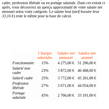
cadre, profession libérale ou en portage salariale. Dans cet extrait ci
après, vous découvrez un aperçu approximatif de votre salaire net
mensuel selon votre catégorie. Le salaire brut (
tarif horaire brut
33,16 €
) reste le même pour la base de calcul.
Charges
Salaire net
Salaire net
salariales
mensuel
annuel
Fonctionnaire
15%
4 275,00 €
51 296,00 €
Salarié non
23%
3 872,00 €
46 468,00 €
cadre
Salarié cadre
25%
3 772,00 €
45 261,00 €
Profession
27%
3 671,00 €
44 054,00 €
libérale
Portage
45%
2 766,00 €
33 191,00 €
salariale