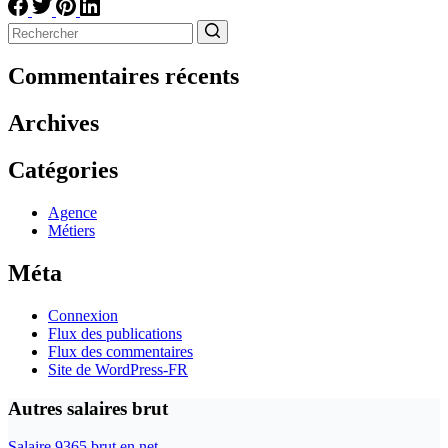
Aucun
résultat
Commentaires récents
Archives
Catégories
Agence
Métiers
Méta
Connexion
Flux des publications
Flux des commentaires
Site de WordPress-FR
Autres salaires brut
Salaire 9365 brut en net