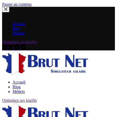
Passer au contenu
Accueil
Blog
Métiers
Optimisez ses impôts
Accueil
Blog
Métiers
Optimisez ses impôts