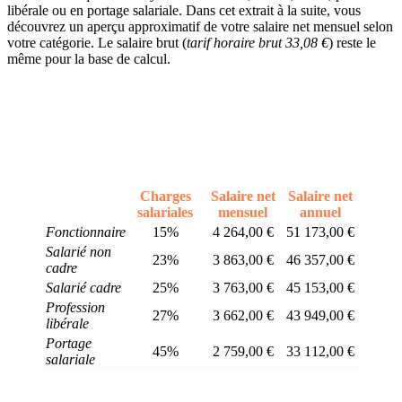
libérale ou en portage salariale. Dans cet extrait à la suite, vous
découvrez un aperçu approximatif de votre salaire net mensuel selon
votre catégorie. Le salaire brut (
tarif horaire brut 33,08 €
) reste le
même pour la base de calcul.
Charges
Salaire net
Salaire net
salariales
mensuel
annuel
Fonctionnaire
15%
4 264,00 €
51 173,00 €
Salarié non
23%
3 863,00 €
46 357,00 €
cadre
Salarié cadre
25%
3 763,00 €
45 153,00 €
Profession
27%
3 662,00 €
43 949,00 €
libérale
Portage
45%
2 759,00 €
33 112,00 €
salariale