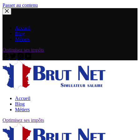
Passer au contenu
Accueil
Blog
Métiers
Optimisez ses impôts
Accueil
Blog
Métiers
Optimisez ses impôts