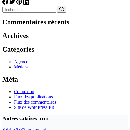
Aucun
résultat
Commentaires récents
Archives
Catégories
Agence
Métiers
Méta
Connexion
Flux des publications
Flux des commentaires
Site de WordPress-FR
Autres salaires brut
Salaire 8335 brut en net