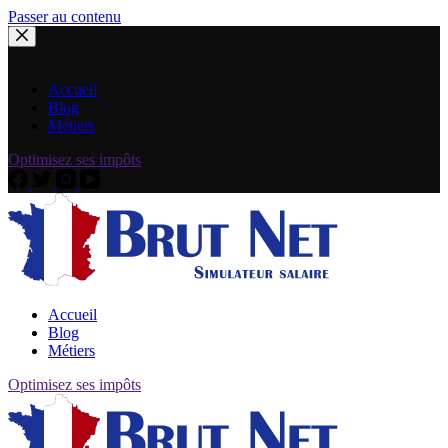
Passer au contenu
Accueil
Blog
Métiers
Optimisez ses impôts
Accueil
Blog
Métiers
Optimisez ses impôts