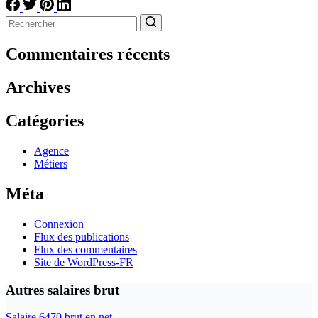
Aucun
résultat
Commentaires récents
Archives
Catégories
Agence
Métiers
Méta
Connexion
Flux des publications
Flux des commentaires
Site de WordPress-FR
Autres salaires brut
Salaire 6470 brut en net