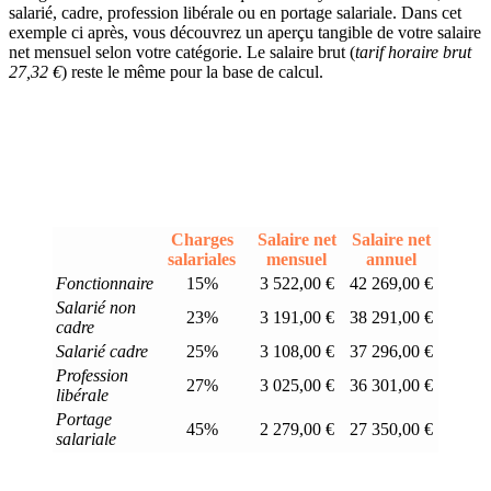
salarié, cadre, profession libérale ou en portage salariale. Dans cet
exemple ci après, vous découvrez un aperçu tangible de votre salaire
net mensuel selon votre catégorie. Le salaire brut (
tarif horaire brut
27,32 €
) reste le même pour la base de calcul.
Charges
Salaire net
Salaire net
salariales
mensuel
annuel
Fonctionnaire
15%
3 522,00 €
42 269,00 €
Salarié non
23%
3 191,00 €
38 291,00 €
cadre
Salarié cadre
25%
3 108,00 €
37 296,00 €
Profession
27%
3 025,00 €
36 301,00 €
libérale
Portage
45%
2 279,00 €
27 350,00 €
salariale