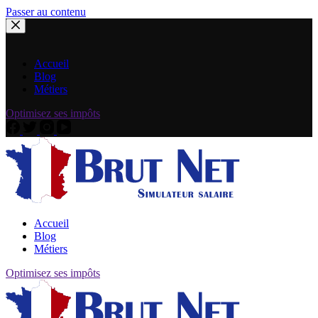
Passer au contenu
Accueil
Blog
Métiers
Optimisez ses impôts
Accueil
Blog
Métiers
Optimisez ses impôts