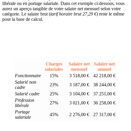
libérale ou en portage salariale. Dans cet exemple ci-dessous, vous
aurez un aperçu tangible de votre salaire net mensuel selon votre
catégorie. Le salaire brut (
tarif horaire brut 27,29 €
) reste le même
pour la base de calcul.
Charges
Salaire net
Salaire net
salariales
mensuel
annuel
Fonctionnaire
15%
3 518,00 €
42 218,00 €
Salarié non
23%
3 187,00 €
38 244,00 €
cadre
Salarié cadre
25%
3 104,00 €
37 251,00 €
Profession
27%
3 021,00 €
36 258,00 €
libérale
Portage
45%
2 276,00 €
27 317,00 €
salariale