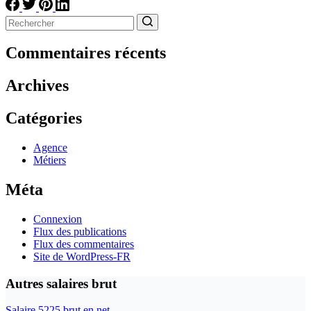
Aucun
résultat
Commentaires récents
Archives
Catégories
Agence
Métiers
Méta
Connexion
Flux des publications
Flux des commentaires
Site de WordPress-FR
Autres salaires brut
Salaire 5225 brut en net