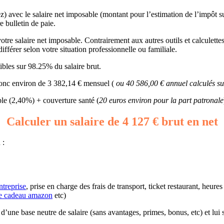
z) avec le salaire net imposable (montant pour l’estimation de l’impôt s
e bulletin de paie.
re salaire net imposable. Contrairement aux autres outils et calculettes, 
ifférer selon votre situation professionnelle ou familiale.
bles sur 98.25% du salaire brut.
 donc environ de 3 382,14 € mensuel (
ou 40 586,00 € annuel calculés su
e (2,40%) + couverture santé (
20 euros environ pour la part patronale
Calculer un salaire de 4 127 € brut en net
 :
ntreprise
, prise en charge des frais de transport, ticket restaurant, heur
e cadeau amazon
etc)
ir d’une base neutre de salaire (sans avantages, primes, bonus, etc) et lui 