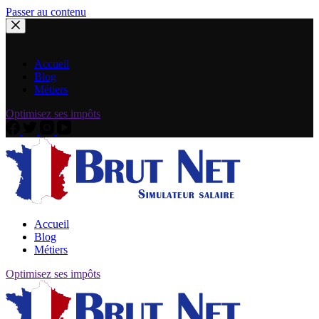
Passer au contenu
Accueil
Blog
Métiers
Optimisez ses impôts
Accueil
Blog
Métiers
Optimisez ses impôts