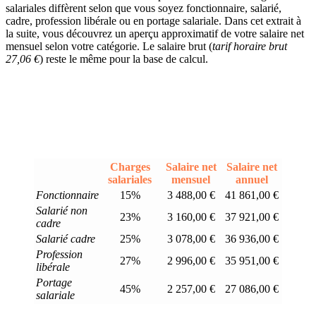
salariales diffèrent selon que vous soyez fonctionnaire, salarié,
cadre, profession libérale ou en portage salariale. Dans cet extrait à
la suite, vous découvrez un aperçu approximatif de votre salaire net
mensuel selon votre catégorie. Le salaire brut (
tarif horaire brut
27,06 €
) reste le même pour la base de calcul.
Charges
Salaire net
Salaire net
salariales
mensuel
annuel
Fonctionnaire
15%
3 488,00 €
41 861,00 €
Salarié non
23%
3 160,00 €
37 921,00 €
cadre
Salarié cadre
25%
3 078,00 €
36 936,00 €
Profession
27%
2 996,00 €
35 951,00 €
libérale
Portage
45%
2 257,00 €
27 086,00 €
salariale