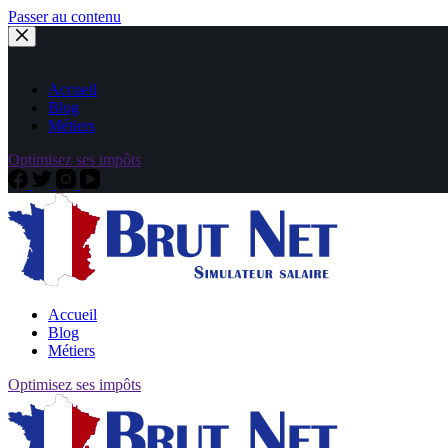
Passer au contenu
Accueil
Blog
Métiers
Optimisez ses impôts
Accueil
Blog
Métiers
Optimisez ses impôts