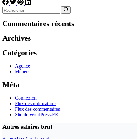
Aucun
résultat
Commentaires récents
Archives
Catégories
Agence
Métiers
Méta
Connexion
Flux des publications
Flux des commentaires
Site de WordPress-FR
Autres salaires brut
Salaire 9632 brut en net