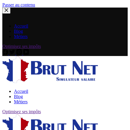
Passer au contenu
Accueil
Blog
Métiers
Optimisez ses impôts
Accueil
Blog
Métiers
Optimisez ses impôts