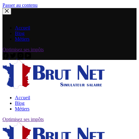
Passer au contenu
Accueil
Blog
Métiers
Optimisez ses impôts
Accueil
Blog
Métiers
Optimisez ses impôts