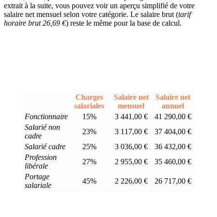
extrait à la suite, vous pouvez voir un aperçu simplifié de votre
salaire net mensuel selon votre catégorie. Le salaire brut (
tarif
horaire brut 26,69 €
) reste le même pour la base de calcul.
Charges
Salaire net
Salaire net
salariales
mensuel
annuel
Fonctionnaire
15%
3 441,00 €
41 290,00 €
Salarié non
23%
3 117,00 €
37 404,00 €
cadre
Salarié cadre
25%
3 036,00 €
36 432,00 €
Profession
27%
2 955,00 €
35 460,00 €
libérale
Portage
45%
2 226,00 €
26 717,00 €
salariale