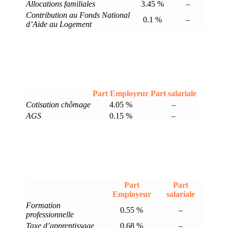
Allocations familiales
3.45 %
–
Contribution au Fonds National
0.1 %
–
d’Aide au Logement
Part Employeur
Part salariale
Cotisation chômage
4.05 %
–
AGS
0.15 %
–
Part
Part
Employeur
salariale
Formation
0.55 %
–
professionnelle
Taxe d’apprentissage
0.68 %
–