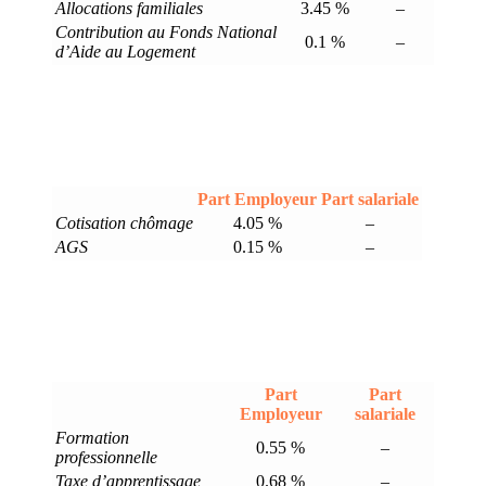
Allocations familiales
3.45 %
–
Contribution au Fonds National
0.1 %
–
d’Aide au Logement
Part Employeur
Part salariale
Cotisation chômage
4.05 %
–
AGS
0.15 %
–
Part
Part
Employeur
salariale
Formation
0.55 %
–
professionnelle
Taxe d’apprentissage
0.68 %
–