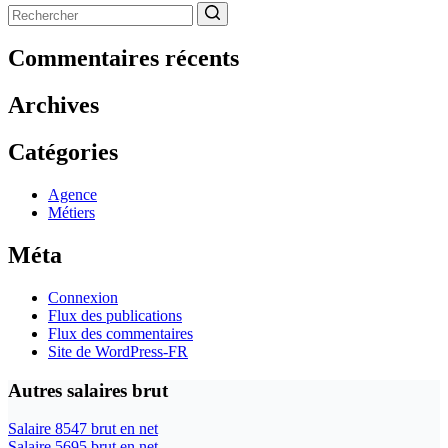
Aucun
résultat
Commentaires récents
Archives
Catégories
Agence
Métiers
Méta
Connexion
Flux des publications
Flux des commentaires
Site de WordPress-FR
Autres salaires brut
Salaire 8547 brut en net
Salaire 5695 brut en net