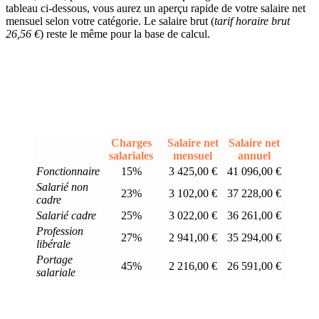
tableau ci-dessous, vous aurez un aperçu rapide de votre salaire net
mensuel selon votre catégorie. Le salaire brut (
tarif horaire brut
26,56 €
) reste le même pour la base de calcul.
Charges
Salaire net
Salaire net
salariales
mensuel
annuel
Fonctionnaire
15%
3 425,00 €
41 096,00 €
Salarié non
23%
3 102,00 €
37 228,00 €
cadre
Salarié cadre
25%
3 022,00 €
36 261,00 €
Profession
27%
2 941,00 €
35 294,00 €
libérale
Portage
45%
2 216,00 €
26 591,00 €
salariale