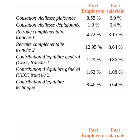
Part
Part
Employeur
salariale
Cotisation vieillesse plafonnée
8.55 %
6.9 %
Cotisation vieillesse déplafonnée
1.9 %
0.4 %
Retraite complémentaire
4.72 %
3.15 %
tranche 1
Retraite complémentaire
12.95 %
8.64 %
tranche 2
Contribution d’équilibre général
1.29 %
0.86 %
(CEG) tranche 1
Contribution d’équilibre général
1.62 %
1.08 %
(CEG) tranche 2
Contribution d’équilibre
8.46 %
5.64 %
technique
Part
Part
Employeur
salariale