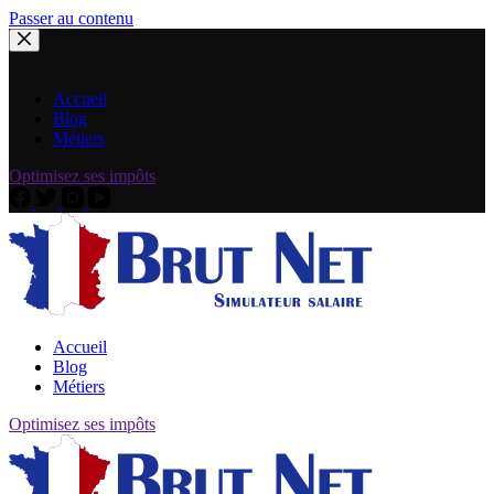
Passer au contenu
Accueil
Blog
Métiers
Optimisez ses impôts
Accueil
Blog
Métiers
Optimisez ses impôts