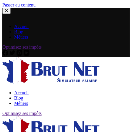
Passer au contenu
Accueil
Blog
Métiers
Optimisez ses impôts
Accueil
Blog
Métiers
Optimisez ses impôts