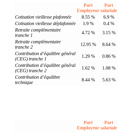
Part
Part
Employeur
salariale
Cotisation vieillesse plafonnée
8.55 %
6.9 %
Cotisation vieillesse déplafonnée
1.9 %
0.4 %
Retraite complémentaire
4.72 %
3.15 %
tranche 1
Retraite complémentaire
12.95 %
8.64 %
tranche 2
Contribution d’équilibre général
1.29 %
0.86 %
(CEG) tranche 1
Contribution d’équilibre général
1.62 %
1.08 %
(CEG) tranche 2
Contribution d’équilibre
8.44 %
5.63 %
technique
Part
Part
Employeur
salariale