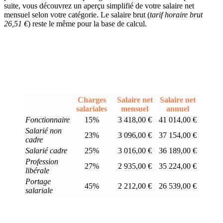
suite, vous découvrez un aperçu simplifié de votre salaire net
mensuel selon votre catégorie. Le salaire brut (
tarif horaire brut
26,51 €
) reste le même pour la base de calcul.
Charges
Salaire net
Salaire net
salariales
mensuel
annuel
Fonctionnaire
15%
3 418,00 €
41 014,00 €
Salarié non
23%
3 096,00 €
37 154,00 €
cadre
Salarié cadre
25%
3 016,00 €
36 189,00 €
Profession
27%
2 935,00 €
35 224,00 €
libérale
Portage
45%
2 212,00 €
26 539,00 €
salariale