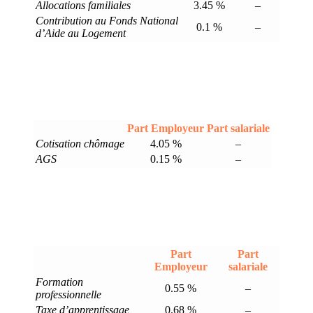
Allocations familiales
3.45 %
–
Contribution au Fonds National
0.1 %
–
d’Aide au Logement
Part Employeur
Part salariale
Cotisation chômage
4.05 %
–
AGS
0.15 %
–
Part
Part
Employeur
salariale
Formation
0.55 %
–
professionnelle
Taxe d’apprentissage
0.68 %
–