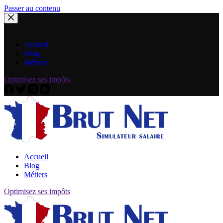
Passer au contenu
Accueil
Blog
Métiers
Optimisez ses impôts
Accueil
Blog
Métiers
Optimisez ses impôts