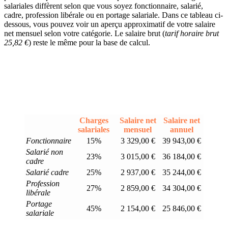
salariales diffèrent selon que vous soyez fonctionnaire, salarié,
cadre, profession libérale ou en portage salariale. Dans ce tableau ci-
dessous, vous pouvez voir un aperçu approximatif de votre salaire
net mensuel selon votre catégorie. Le salaire brut (
tarif horaire brut
25,82 €
) reste le même pour la base de calcul.
Charges
Salaire net
Salaire net
salariales
mensuel
annuel
Fonctionnaire
15%
3 329,00 €
39 943,00 €
Salarié non
23%
3 015,00 €
36 184,00 €
cadre
Salarié cadre
25%
2 937,00 €
35 244,00 €
Profession
27%
2 859,00 €
34 304,00 €
libérale
Portage
45%
2 154,00 €
25 846,00 €
salariale