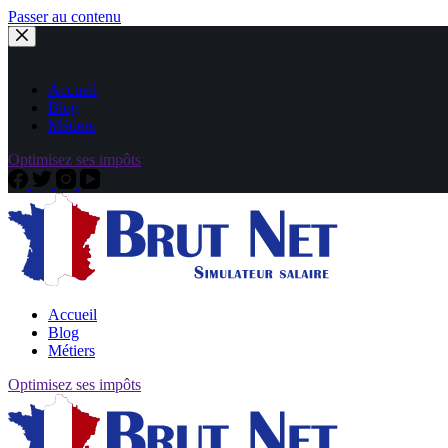
Passer au contenu
Accueil
Blog
Métiers
Optimisez ses impôts
Accueil
Blog
Métiers
Optimisez ses impôts