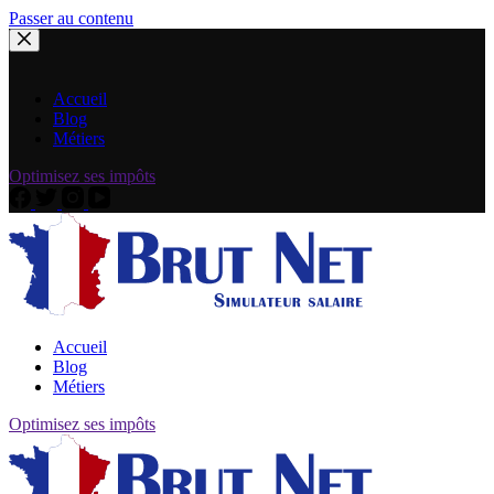
Passer au contenu
Accueil
Blog
Métiers
Optimisez ses impôts
Accueil
Blog
Métiers
Optimisez ses impôts