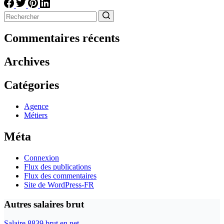
Aucun
résultat
Commentaires récents
Archives
Catégories
Agence
Métiers
Méta
Connexion
Flux des publications
Flux des commentaires
Site de WordPress-FR
Autres salaires brut
Salaire 8839 brut en net