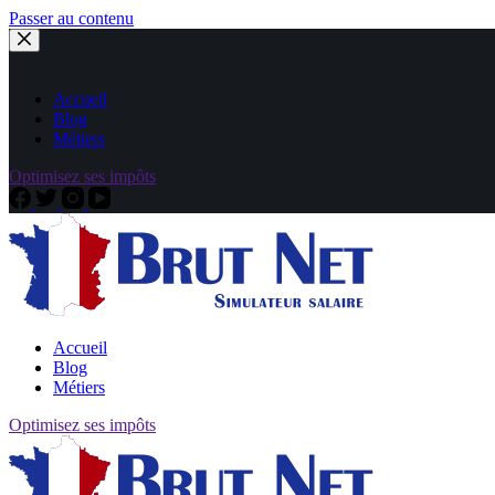
Passer au contenu
Accueil
Blog
Métiers
Optimisez ses impôts
Accueil
Blog
Métiers
Optimisez ses impôts