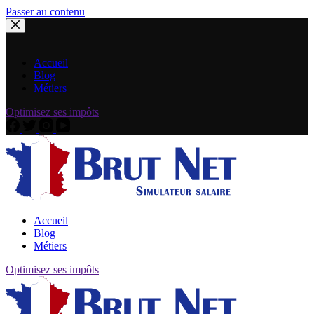
Passer au contenu
Accueil
Blog
Métiers
Optimisez ses impôts
Accueil
Blog
Métiers
Optimisez ses impôts