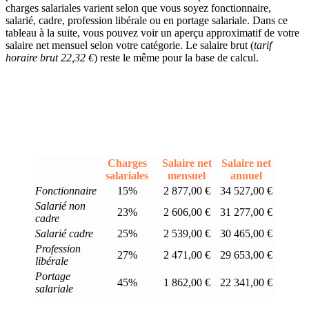
charges salariales varient selon que vous soyez fonctionnaire,
salarié, cadre, profession libérale ou en portage salariale. Dans ce
tableau à la suite, vous pouvez voir un aperçu approximatif de votre
salaire net mensuel selon votre catégorie. Le salaire brut (
tarif
horaire brut 22,32 €
) reste le même pour la base de calcul.
Charges
Salaire net
Salaire net
salariales
mensuel
annuel
Fonctionnaire
15%
2 877,00 €
34 527,00 €
Salarié non
23%
2 606,00 €
31 277,00 €
cadre
Salarié cadre
25%
2 539,00 €
30 465,00 €
Profession
27%
2 471,00 €
29 653,00 €
libérale
Portage
45%
1 862,00 €
22 341,00 €
salariale