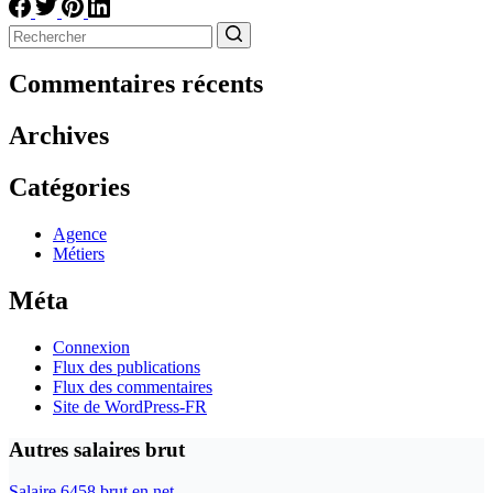
Aucun
résultat
Commentaires récents
Archives
Catégories
Agence
Métiers
Méta
Connexion
Flux des publications
Flux des commentaires
Site de WordPress-FR
Autres salaires brut
Salaire 6458 brut en net