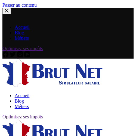
Passer au contenu
Accueil
Blog
Métiers
Optimisez ses impôts
Accueil
Blog
Métiers
Optimisez ses impôts