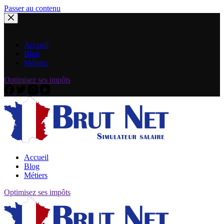
Passer au contenu
Accueil
Blog
Métiers
Optimisez ses impôts
Accueil
Blog
Métiers
Optimisez ses impôts