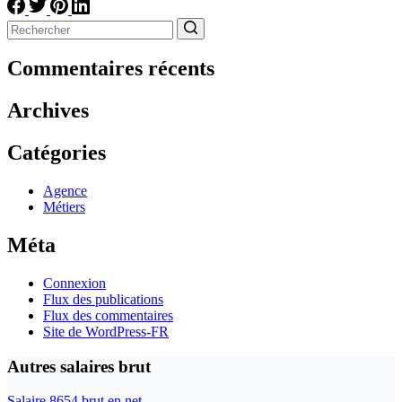
Aucun
résultat
Commentaires récents
Archives
Catégories
Agence
Métiers
Méta
Connexion
Flux des publications
Flux des commentaires
Site de WordPress-FR
Autres salaires brut
Salaire 8654 brut en net