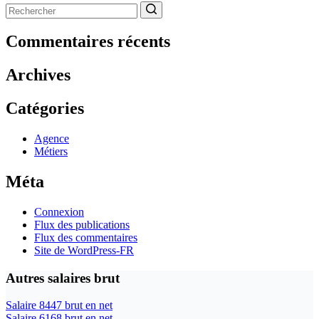
Aucun
résultat
Commentaires récents
Archives
Catégories
Agence
Métiers
Méta
Connexion
Flux des publications
Flux des commentaires
Site de WordPress-FR
Autres salaires brut
Salaire 8447 brut en net
Salaire 6168 brut en net