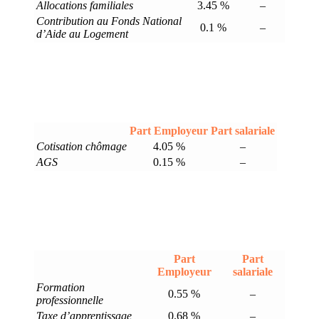
Allocations familiales
3.45 %
–
Contribution au Fonds National
0.1 %
–
d’Aide au Logement
Part Employeur
Part salariale
Cotisation chômage
4.05 %
–
AGS
0.15 %
–
Part
Part
Employeur
salariale
Formation
0.55 %
–
professionnelle
Taxe d’apprentissage
0.68 %
–