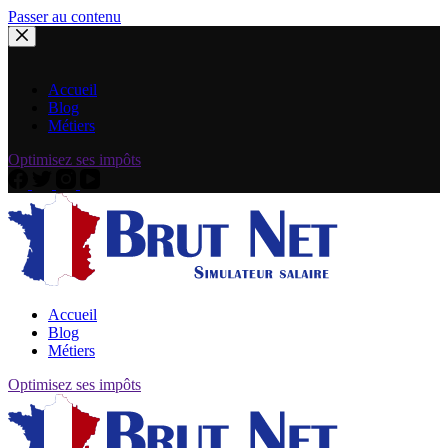
Passer au contenu
Accueil
Blog
Métiers
Optimisez ses impôts
Accueil
Blog
Métiers
Optimisez ses impôts