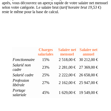
après, vous découvrez un aperçu rapide de votre salaire net mensuel
selon votre catégorie. Le salaire brut (
tarif horaire brut 19,53 €
)
reste le même pour la base de calcul.
Charges
Salaire net
Salaire net
salariales
mensuel
annuel
Fonctionnaire
15%
2 518,00 €
30 212,00 €
Salarié non
23%
2 281,00 €
27 369,00 €
cadre
Salarié cadre
25%
2 222,00 €
26 658,00 €
Profession
27%
2 162,00 €
25 947,00 €
libérale
Portage
45%
1 629,00 €
19 549,00 €
salariale