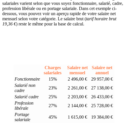
salariales varient selon que vous soyez fonctionnaire, salarié, cadre,
profession libérale ou en portage salariale. Dans cet exemple ci-
dessous, vous pouvez voir un aperçu rapide de votre salaire net
mensuel selon votre catégorie. Le salaire brut (
tarif horaire brut
19,36 €
) reste le même pour la base de calcul.
Charges
Salaire net
Salaire net
salariales
mensuel
annuel
Fonctionnaire
15%
2 496,00 €
29 957,00 €
Salarié non
23%
2 261,00 €
27 138,00 €
cadre
Salarié cadre
25%
2 203,00 €
26 433,00 €
Profession
27%
2 144,00 €
25 728,00 €
libérale
Portage
45%
1 615,00 €
19 384,00 €
salariale