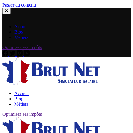
Passer au contenu
Accueil
Blog
Métiers
Optimisez ses impôts
Accueil
Blog
Métiers
Optimisez ses impôts