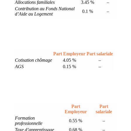
Allocations familiales
3.45 %
–
Contribution au Fonds National
0.1 %
–
d’Aide au Logement
Part Employeur
Part salariale
Cotisation chômage
4.05 %
–
AGS
0.15 %
–
Part
Part
Employeur
salariale
Formation
0.55 %
–
professionnelle
Taxe d’apprentissage
0.68 %
–