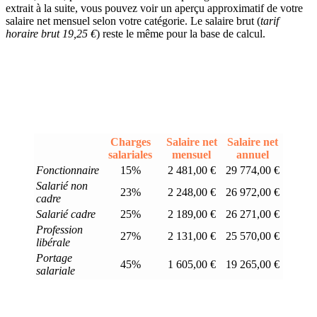
extrait à la suite, vous pouvez voir un aperçu approximatif de votre
salaire net mensuel selon votre catégorie. Le salaire brut (
tarif
horaire brut 19,25 €
) reste le même pour la base de calcul.
Charges
Salaire net
Salaire net
salariales
mensuel
annuel
Fonctionnaire
15%
2 481,00 €
29 774,00 €
Salarié non
23%
2 248,00 €
26 972,00 €
cadre
Salarié cadre
25%
2 189,00 €
26 271,00 €
Profession
27%
2 131,00 €
25 570,00 €
libérale
Portage
45%
1 605,00 €
19 265,00 €
salariale