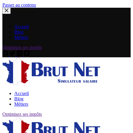
Passer au contenu
Accueil
Blog
Métiers
Optimisez ses impôts
Accueil
Blog
Métiers
Optimisez ses impôts